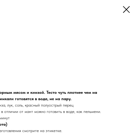
рным мясом и кинзой. Тесто чуть плотнее чем на
нкали готовятся в воде, не на пару.
за, лук, соль, красный полуострый перец
 в отличии от мант можно готовить в воде, как пельмени.
 минут
ота)
зготовления смотрите на этикетке.