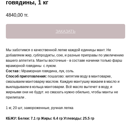
говядины, 1 кг
4840,00
тг.
ЗАКАЗАТЬ
Мы заботимся о качественной лепке каждой единицы мант. Не
добавляем жир, субпродукты, сою, и разные приправы по увеличению
вашего аппетита. Манты восточные - в составе начинки только фарш
мраморной говядины с луком.
Состав :
Мраморная говядина, лук, соль.
Способ приготовления:
пошагово: кипятим воду в мантоварке,
смазываем мантоварку маслом. Каждую мантушку макаем в масло и
выкладываем в кольца мантоварки. Всё масло вытечет в воду, и
жирными они не будут. но смазать нужно обильно, чтобы манты не
прилипали .
1 кг, 20 шт, замороженные, ручная лепка
КБЖУ: Белки: 7.1 гр Жиры: 6.4 гр Углеводы: 25.5 гр