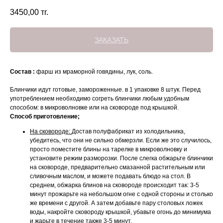
3450,00
тг.
ЗАКАЗАТЬ
Состав :
фарш из мраморной говядины, лук, соль.
Блинчики идут готовые, замороженные. в 1 упаковке 8 штук. Перед
употреблением необходимо согреть блинчики любым удобным
способом: в микроволновке или на сковороде под крышкой.
Способ приготовление;
На сковороде:
Достав полуфабрикат из холодильника,
убедитесь, что они не сильно обмерзли. Если же это случилось,
просто поместите блины на тарелке в микроволновку и
установите режим разморозки. После слегка обжарьте блинчики
на сковороде, предварительно смазанной растительным или
сливочным маслом, и можете подавать блюдо на стол. В
среднем, обжарка блинов на сковороде происходит так: 3-5
минут прожарьте на небольшом огне с одной стороны и столько
же времени с другой. А затем добавьте пару столовых ложек
воды, накройте сковороду крышкой, убавьте огонь до минимума
и жарьте в течение также 3-5 минут.