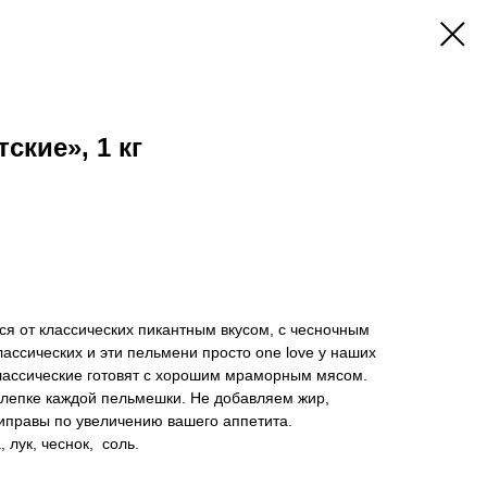
ские», 1 кг
я от классических пикантным вкусом, с чесночным
лассических и эти пельмени просто one love у наших
классические готовят с хорошим мраморным мясом.
 лепке каждой пельмешки. Не добавляем жир,
риправы по увеличению вашего аппетита.
 лук, чеснок, соль.