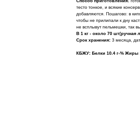
Способ приготовления:
гото
тесто тонкое, и всякие консер
добавляются. Пошагово: в ки
чтобы не прилипали к дну кас
не всплывут пельмешки, так вы
В 1 кг - около 70 шт(ручная 
Срок хранения:
3 месяца, дат
КБЖУ: Белки 10.4 г-% Жиры 3