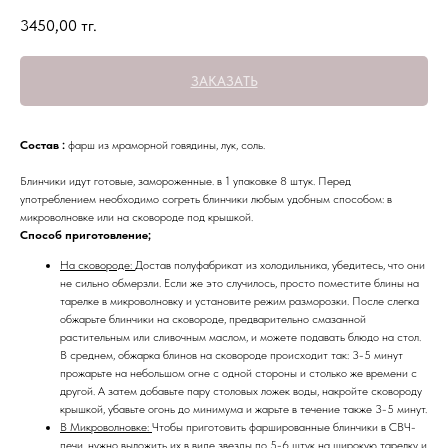
3450,00
тг.
ЗАКАЗАТЬ
Состав :
фарш из мраморной говядины, лук, соль.
Блинчики идут готовые, замороженные. в 1 упаковке 8 штук. Перед
употреблением необходимо согреть блинчики любым удобным способом: в
микроволновке или на сковороде под крышкой.
Способ приготовление;
На сковороде:
Достав полуфабрикат из холодильника, убедитесь, что они
не сильно обмерзли. Если же это случилось, просто поместите блины на
тарелке в микроволновку и установите режим разморозки. После слегка
обжарьте блинчики на сковороде, предварительно смазанной
растительным или сливочным маслом, и можете подавать блюдо на стол.
В среднем, обжарка блинов на сковороде происходит так: 3-5 минут
прожарьте на небольшом огне с одной стороны и столько же времени с
другой. А затем добавьте пару столовых ложек воды, накройте сковороду
крышкой, убавьте огонь до минимума и жарьте в течение также 3-5 минут.
В Микроволновке:
Чтобы приготовить фаршированные блинчики в СВЧ-
печи, нужно выложить их в виде звезды по 5-6 штук на широкую тарелку и