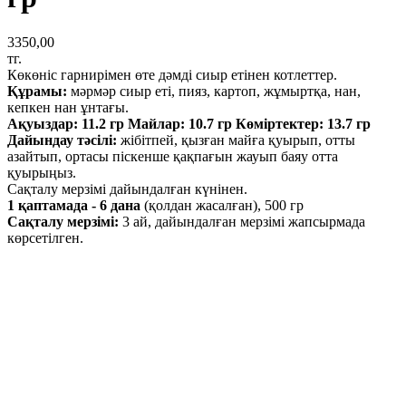
3350,00
тг.
Көкөніс гарнирімен өте дәмді сиыр етінен котлеттер.
Құрамы:
мәрмәр сиыр еті, пияз, картоп, жұмыртқа, нан,
кепкен нан ұнтағы.
Ақуыздар: 11.2 гр Майлар: 10.7 гр Көміртектер: 13.7 гр
Дайындау тәсілі:
жібітпей, қызған майға қуырып, отты
азайтып, ортасы піскенше қақпағын жауып баяу отта
қуырыңыз.
Сақталу мерзімі дайындалған күнінен.
1 қаптамада - 6 дана
(қолдан жасалған), 500 гр
Сақталу мерзімі:
3 ай, дайындалған мерзімі жапсырмада
көрсетілген.