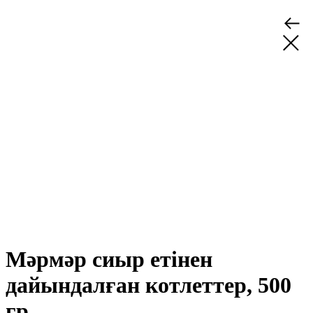
Мәрмәр сиыр етінен
дайындалған котлеттер, 500
гр