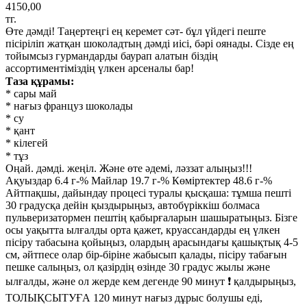
4150,00
тг.
Өте дәмді! Таңертеңгі ең керемет сәт- бұл үйдегі пеште
пісіріліп жатқан шоколадтың дәмді иісі, бәрі оянады. Сізде ең
тойымсыз гурмандарды баурап алатын біздің
ассортиментіміздің үлкен арсеналы бар!
Таза құрамы:⠀
⠀⠀⠀⠀⠀⠀⠀⠀⠀⠀⠀⠀
* сары май
* нағыз француз шоколады
* су
* қант
* кілегей
* тұз ⠀⠀⠀⠀⠀⠀⠀⠀⠀⠀⠀⠀⠀⠀⠀⠀⠀⠀⠀⠀⠀
Оңай. дәмді. жеңіл. Және өте әдемі, ләззат алыңыз!!!
Ақуыздар 6.4 г-% Майлар 19.7 г-% Көміртектер 48.6 г-%
Айтпақшы, дайындау процесі туралы қысқаша: тұмша пешті
30 градусқа дейін қыздырыңыз, автобүріккіш болмаса
пульверизатормен пештің қабырғаларын шашыратыңыз. Бізге
осы уақытта ылғалды орта қажет, круассандарды ең үлкен
пісіру табасына қойыңыз, олардың арасындағы қашықтық 4-5
см, әйтпесе олар бір-біріне жабысып қалады, пісіру табағын
пешке салыңыз, ол қазірдің өзінде 30 градус жылы және
ылғалды, және ол жерде кем дегенде 90 минут ❗️ қалдырыңыз,
ТОЛЫҚСЫТУҒА 120 минут нағыз дұрыс болушы еді,